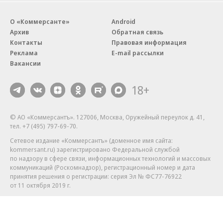
О «Коммерсанте»
Android
Архив
Обратная связь
Контакты
Правовая информация
Реклама
E-mail рассылки
Вакансии
18+
© АО «Коммерсантъ». 127006, Москва, Оружейный переулок д. 41,
тел. +7 (495) 797-69-70.
Сетевое издание «Коммерсантъ» (доменное имя сайта:
kommersant.ru) зарегистрировано Федеральной службой
по надзору в сфере связи, информационных технологий и массовых
коммуникаций (Роскомнадзор), регистрационный номер и дата
принятия решения о регистрации: серия
Эл № ФС77-76922
от 11 октября 2019 г.
Партнерские проекты/материалы, новости компаний, материалы
с пометкой «Промо» и «Официальное сообщение» опубликованы
на коммерческой основе.