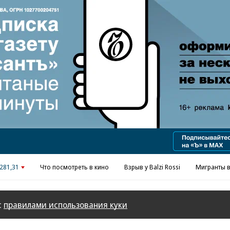
Реклама в «Ъ» www.kommersant.ru/ad
281,31
Что посмотреть в кино
Взрыв у Balzi Rossi
Мигранты в
с
правилами использования куки