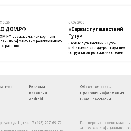
08.2026
07.08.2026
АО ДОМ.РФ
«Сервис путешествий
Туту»
ОМ.РФ рассказали, как крупным
паниям эффективно реализовывать
Сервис путешествий «Туту»
-стратегию
и «Нетмонет» поддержат лучших
сотрудников российских отелей
санте»
Реклама
Обратная связь
Вакансии
Правовая информация
Android
E-mail рассылки
реулок д. 41,
тел. +7 (495) 797-69-70.
Партнерские проекты/матери
«Промо» и «Официальное со