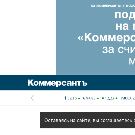
Коммерсантъ
$ 82,16
€ 94,83
¥ 12,23
IMOEX 2
Предыдущая
страница
Оставаясь на сайте, вы соглашаетесь 