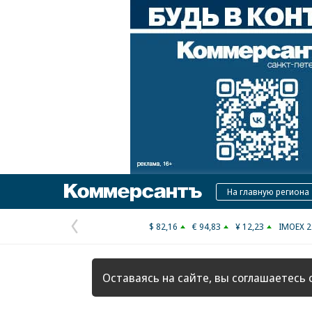
Коммерсантъ
На главную региона
$ 82,16
€ 94,83
¥ 12,23
IMOEX 2
Предыдущая
страница
Оставаясь на сайте, вы соглашаетесь 