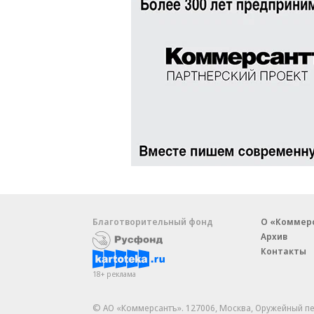
Благотворительный фонд
О «Коммер
Архив
Контакты
18+ реклама
© АО «Коммерсантъ». 127006, Москва, Оружейный пе