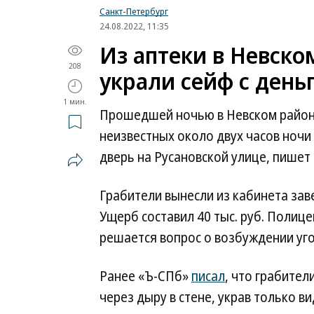
Санкт-Петербург
24.08.2022, 11:35
Из аптеки в Невско
208
украли сейф с день
1 мин.
Прошедшей ночью в Невском районе
неизвестных около двух часов ноч
дверь на Русановской улице, пишет 
Грабители вынесли из кабинета зав
Ущерб составил 40 тыс. руб. Полиц
решается вопрос о возбуждении уго
Ранее «Ъ-СПб»
писал
, что грабител
через дыру в стене, украв только в