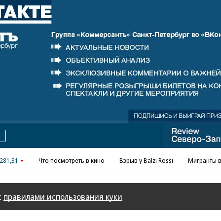
Реклама в «Ъ» www.kommersant.ru/ad
281,31
Что посмотреть в кино
Взрыв у Balzi Rossi
Мигранты в
с
правилами использования куки