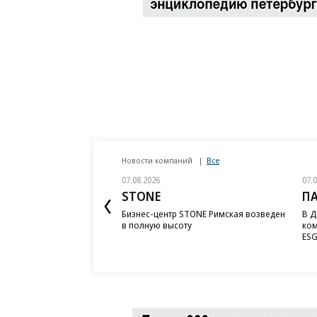
Новости компаний
Все
07.08.2026
07.
STONE
П
Бизнес-центр STONE Римская возведен
В Д
в полную высоту
ком
ESG