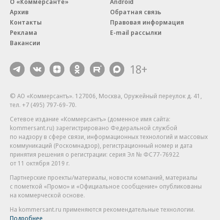
О «Коммерсанте»
Android
Архив
Обратная связь
Контакты
Правовая информация
Реклама
E-mail рассылки
Вакансии
18+
© АО «Коммерсантъ». 127006, Москва, Оружейный переулок д. 41,
тел. +7 (495) 797-69-70.
Сетевое издание «Коммерсантъ» (доменное имя сайта:
kommersant.ru) зарегистрировано Федеральной службой
по надзору в сфере связи, информационных технологий и массовых
коммуникаций (Роскомнадзор), регистрационный номер и дата
принятия решения о регистрации: серия
Эл № ФС77-76922
от 11 октября 2019 г.
Партнерские проекты/материалы, новости компаний, материалы
с пометкой «Промо» и «Официальное сообщение» опубликованы
на коммерческой основе.
На kommersant.ru применяются рекомендательные технологии.
Подробнее