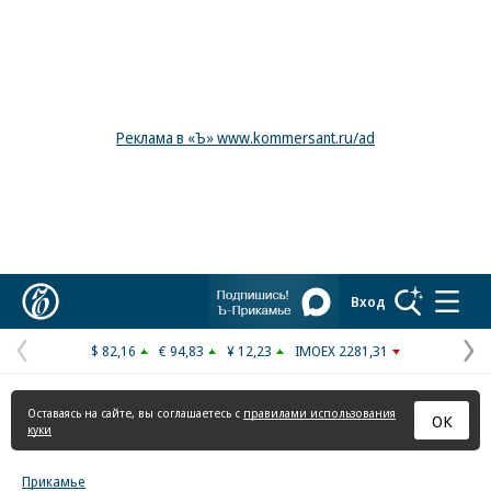
Реклама в «Ъ» www.kommersant.ru/ad
Коммерсантъ
Вход
$ 82,16
€ 94,83
¥ 12,23
IMOEX 2281,31
Предыдущая
С
страница
с
Оставаясь на сайте, вы соглашаетесь с
правилами использования
ОК
куки
Прикамье