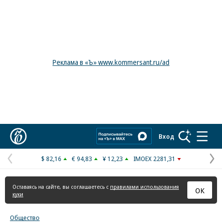
Реклама в «Ъ» www.kommersant.ru/ad
Коммерсантъ
Вход
$ 82,16
€ 94,83
¥ 12,23
IMOEX 2281,31
Предыдущая
С
страница
с
Оставаясь на сайте, вы соглашаетесь с
правилами использования
ОК
куки
Общество