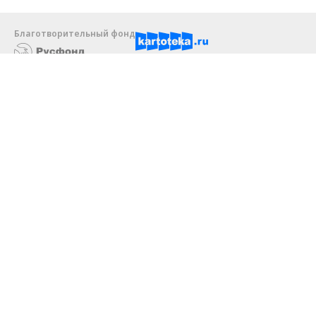
Благотворительный фонд
18+ реклама
О «Коммерсанте»
Android
Архив
Обратная связь
Контакты
Правовая информация
Реклама
E-mail рассылки
Вакансии
18+
© АО «Коммерсантъ». 127006, Москва, Оружейный переулок д. 41,
тел. +7 (495) 797-69-70.
Сетевое издание «Коммерсантъ» (доменное имя сайта:
kommersant.ru) зарегистрировано Федеральной службой
по надзору в сфере связи, информационных технологий и массовых
коммуникаций (Роскомнадзор), регистрационный номер и дата