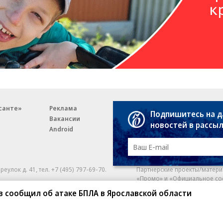
санте»
Реклама
Обратная связь
Подпишитесь на 
Вакансии
Правовая информация
новостей в рассы
Android
E-mail рассылки
реулок д. 41,
тел. +7 (495) 797-69-70.
Партнерские проекты/матери
«Промо» и «Официальное со
а: kommersant.ru) зарегистрировано
в сообщил об атаке БПЛА в Ярославской области
нформационных технологий
На kommersant.ru применяют
ционный номер и дата принятия
1 октября 2019 г.