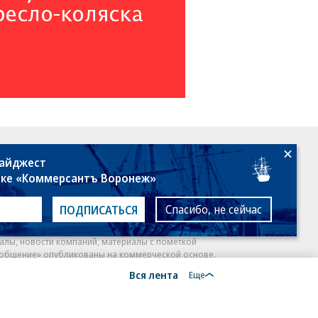
18+
дайджест
лке «Коммерсантъ Воронеж»
Спасибо, не сейчас
ПОДПИСАТЬСЯ
алы, новости компаний, материалы с пометкой
общение» опубликованы на коммерческой основе.
Вся лента
ся рекомендательные технологии.
Подробнее
Еще