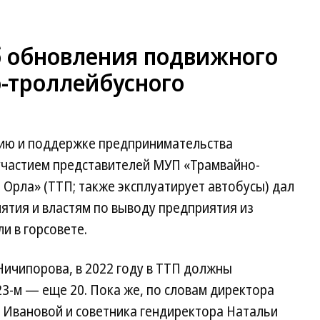
б обновления подвижного
о-троллейбусного
а
тию и поддержке предпринимательства
 участием представителей МУП «Трамвайно-
Орла» (ТТП; также эксплуатирует автобусы) дал
ятия и властям по выводу предприятия из
и в горсовете.
Ничипорова, в 2022 году в ТТП должны
23-м — еще 20. Пока же, по словам директора
 Ивановой и советника гендиректора Натальи