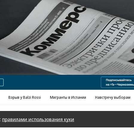
Реклама в «Ъ» www.kommersant.ru/ad
Взрыв у Balzi Rossi
Мигранты в Испании
Навстречу выборам
с
правилами использования куки