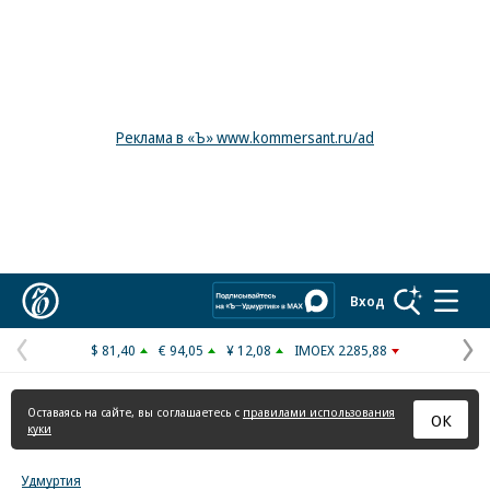
Реклама в «Ъ» www.kommersant.ru/ad
Коммерсантъ
Вход
$ 81,40
€ 94,05
¥ 12,08
IMOEX 2285,88
Предыдущая
С
страница
с
Оставаясь на сайте, вы соглашаетесь с
правилами использования
ОК
куки
Удмуртия