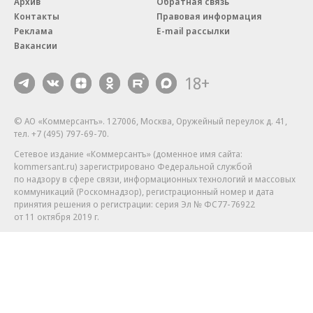
Архив
Обратная связь
Контакты
Правовая информация
Реклама
E-mail рассылки
Вакансии
18+
© АО «Коммерсантъ». 127006, Москва, Оружейный переулок д. 41,
тел. +7 (495) 797-69-70.
Сетевое издание «Коммерсантъ» (доменное имя сайта:
kommersant.ru) зарегистрировано Федеральной службой
по надзору в сфере связи, информационных технологий и массовых
коммуникаций (Роскомнадзор), регистрационный номер и дата
принятия решения о регистрации: серия
Эл № ФС77-76922
от 11 октября 2019 г.
Партнерские проекты/материалы, новости компаний, материалы
с пометкой «Промо» и «Официальное сообщение» опубликованы
на коммерческой основе.
На kommersant.ru применяются рекомендательные технологии.
Подробнее