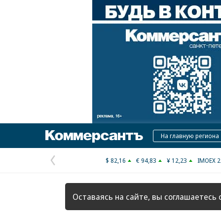
Коммерсантъ
На главную региона
$ 82,16
€ 94,83
¥ 12,23
IMOEX 2
Предыдущая
страница
Оставаясь на сайте, вы соглашаетесь 