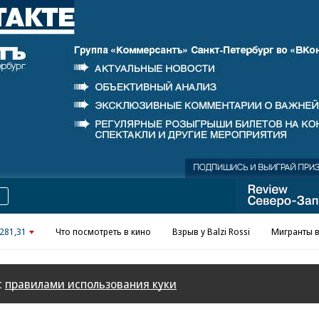
Реклама в «Ъ» www.kommersant.ru/ad
281,31
Что посмотреть в кино
Взрыв у Balzi Rossi
Мигранты в
с
правилами использования куки