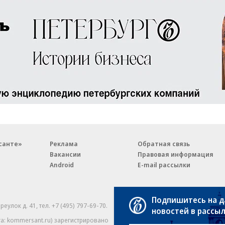
санте»
Реклама
Обратная связь
Вакансии
Правовая информация
Android
E-mail рассылки
Подпишитесь на 
реулок д. 41,
тел. +7 (495) 797-69-70.
Партнерские проекты/матери
новостей в рассы
«Промо» и «Официальное со
а: kommersant.ru) зарегистрировано