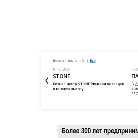
Новости компаний
Все
07.08.2026
07.
STONE
П
Бизнес-центр STONE Римская возведен
В Д
в полную высоту
ком
ESG