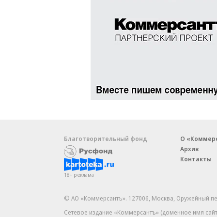
Благотворительный фонд
О «Коммер
Архив
Контакты
18+ реклама
© АО «Коммерсантъ». 127006, Москва, Оружейный пе
Сетевое издание «Коммерсантъ» (доменное имя сайт