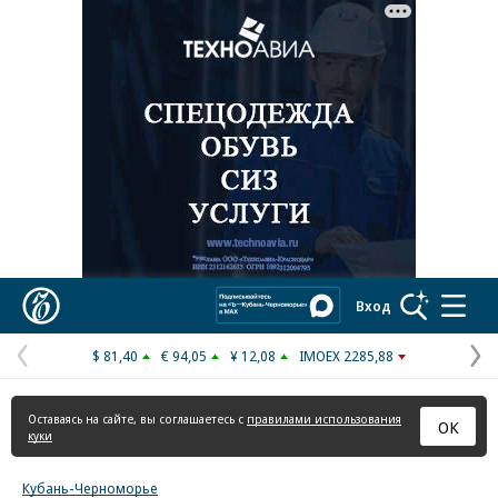
Реклама в «Ъ» www.kommersant.ru/ad
Коммерсантъ
Вход
$ 81,40
€ 94,05
¥ 12,08
IMOEX 2285,88
Предыдущая
С
страница
с
Оставаясь на сайте, вы соглашаетесь с
правилами использования
ОК
куки
Кубань-Черноморье