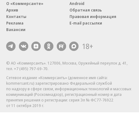
О «Коммерсанте»
Android
Архив
Обратная связь
Контакты
Правовая информация
Реклама
E-mail рассылки
Вакансии
18+
© АО «Коммерсантъ». 127006, Москва, Оружейный переулок д. 41,
тел. +7 (495) 797-69-70.
Сетевое издание «Коммерсантъ» (доменное имя сайта:
kommersant.ru) зарегистрировано Федеральной службой
по надзору в сфере связи, информационных технологий и массовых
коммуникаций (Роскомнадзор), регистрационный номер и дата
принятия решения о регистрации: серия
Эл № ФС77-76922
от 11 октября 2019 г.
Партнерские проекты/материалы, новости компаний, материалы
с пометкой «Промо» и «Официальное сообщение» опубликованы
на коммерческой основе.
На kommersant.ru применяются рекомендательные технологии.