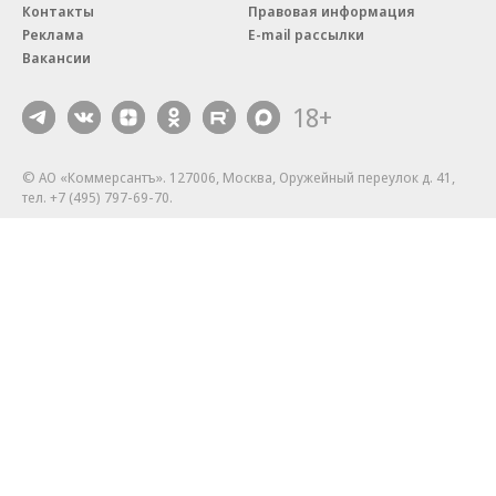
Контакты
Правовая информация
Реклама
E-mail рассылки
Вакансии
18+
© АО «Коммерсантъ». 127006, Москва, Оружейный переулок д. 41,
тел. +7 (495) 797-69-70.
Сетевое издание «Коммерсантъ» (доменное имя сайта:
kommersant.ru) зарегистрировано Федеральной службой
по надзору в сфере связи, информационных технологий и массовых
коммуникаций (Роскомнадзор), регистрационный номер и дата
принятия решения о регистрации: серия
Эл № ФС77-76922
от 11 октября 2019 г.
Партнерские проекты/материалы, новости компаний, материалы
с пометкой «Промо» и «Официальное сообщение» опубликованы
на коммерческой основе.
На kommersant.ru применяются рекомендательные технологии.
Подробнее