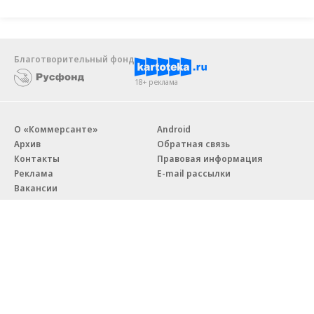
Благотворительный фонд
18+ реклама
О «Коммерсанте»
Android
Архив
Обратная связь
Контакты
Правовая информация
Реклама
E-mail рассылки
Вакансии
18+
© АО «Коммерсантъ». 127006, Москва, Оружейный переулок д. 41,
тел. +7 (495) 797-69-70.
Сетевое издание «Коммерсантъ» (доменное имя сайта:
kommersant.ru) зарегистрировано Федеральной службой