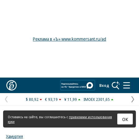
Реклама в «Ъ» www.kommersant.ru/ad
Коммерсантъ
Вход
$ 80,92
€ 93,19
¥ 11,99
IMOEX 2301,65
Предыдущая
С
страница
с
Оставаясь на сайте, вы соглашаетесь с
правилами использования
ОК
куки
Удмуртия