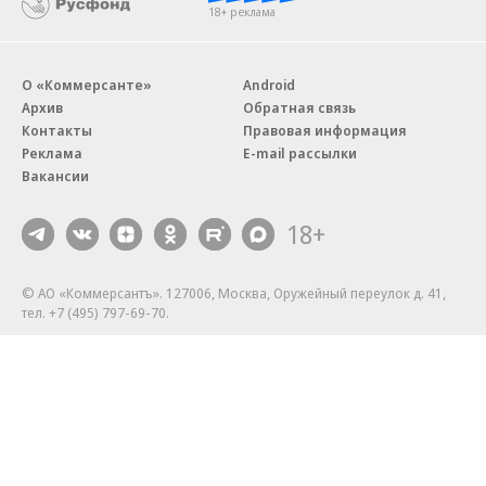
18+ реклама
О «Коммерсанте»
Android
Архив
Обратная связь
Контакты
Правовая информация
Реклама
E-mail рассылки
Вакансии
18+
© АО «Коммерсантъ». 127006, Москва, Оружейный переулок д. 41,
тел. +7 (495) 797-69-70.
Сетевое издание «Коммерсантъ» (доменное имя сайта:
kommersant.ru) зарегистрировано Федеральной службой
по надзору в сфере связи, информационных технологий и массовых
коммуникаций (Роскомнадзор), регистрационный номер и дата
принятия решения о регистрации: серия
Эл № ФС77-76922
от 11 октября 2019 г.
Партнерские проекты/материалы, новости компаний, материалы