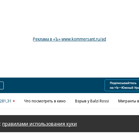
Реклама в «Ъ» www.kommersant.ru/ad
281,31
Что посмотреть в кино
Взрыв у Balzi Rossi
Мигранты в
с
правилами использования куки