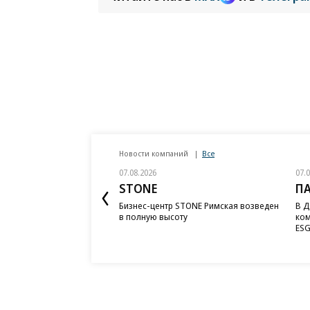
Новости компаний
Все
07.08.2026
07.
STONE
П
Бизнес-центр STONE Римская возведен
В Д
в полную высоту
ком
ESG