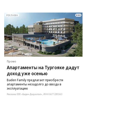
РЕКЛАМА
Промо
Апартаменты на Тургояке дадут
доход уже осенью
Baden Family предлагает приобрести
апартаменты незадолго до ввода в
эксплуатацию
Реклама ООО «Баден-Диджитал», ИНН 6671285563