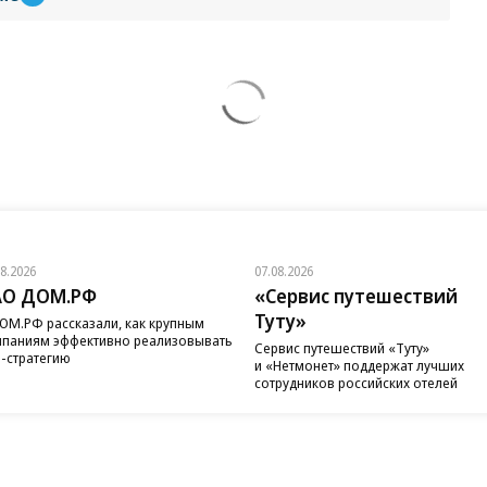
08.2026
07.08.2026
АО ДОМ.РФ
«Сервис путешествий
Туту»
ОМ.РФ рассказали, как крупным
паниям эффективно реализовывать
Сервис путешествий «Туту»
-стратегию
и «Нетмонет» поддержат лучших
сотрудников российских отелей