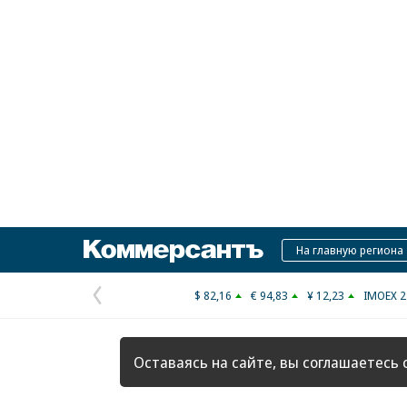
Коммерсантъ
На главную региона
$ 82,16
€ 94,83
¥ 12,23
IMOEX 2
Предыдущая
страница
Оставаясь на сайте, вы соглашаетесь 