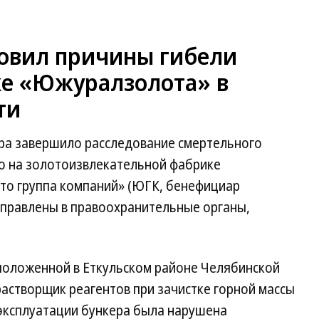
новил причины гибели
ке «Южуралзолота» в
ти
ра завершило расследование смертельного
о на золотоизвлекательной фабрике
то группа компаний» (ЮГК, бенефициар
аправлены в правоохранительные органы,
сположенной в Еткульском районе Челябинской
растворщик реагентов при зачистке горной массы
 эксплуатации бункера была нарушена