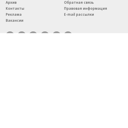
Архив
Обратная связь
Контакты
Правовая информация
Реклама
E-mail рассылки
Вакансии
18+
© АО «Коммерсантъ». 127006, Москва, Оружейный переулок д. 41,
тел. +7 (495) 797-69-70.
Сетевое издание «Коммерсантъ» (доменное имя сайта:
kommersant.ru) зарегистрировано Федеральной службой
по надзору в сфере связи, информационных технологий и массовых
коммуникаций (Роскомнадзор), регистрационный номер и дата
принятия решения о регистрации: серия
Эл № ФС77-76922
от 11 октября 2019 г.
Партнерские проекты/материалы, новости компаний, материалы
с пометкой «Промо» и «Официальное сообщение» опубликованы
на коммерческой основе.
На kommersant.ru применяются рекомендательные технологии.
Подробнее