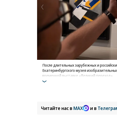
После длительных зарубежных и российских
Екатеринбургского музея изобразительных
временной выставке «Великий переход»
Фото: Коммерсантъ / Евгения Яблонская
Читайте нас в
MAX
и в
Телегра