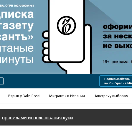
Реклама в «Ъ» www.kommersant.ru/ad
Взрыв у Balzi Rossi
Мигранты в Испании
Навстречу выборам
с
правилами использования куки