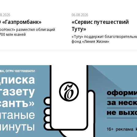
08.2026
06.08.2026
 «Газпромбанк»
«Сервис путешествий
Туту»
роНэкст» разместил облигаций
700 млн юаней
«Туту» поддержит благотворительн
фонд «Линия Жизни»