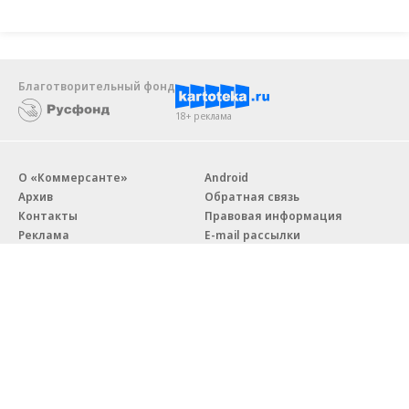
Благотворительный фонд
18+ реклама
О «Коммерсанте»
Android
Архив
Обратная связь
Контакты
Правовая информация
Реклама
E-mail рассылки
Вакансии
18+
© АО «Коммерсантъ». 127006, Москва, Оружейный переулок д. 41,
тел. +7 (495) 797-69-70.
Сетевое издание «Коммерсантъ» (доменное имя сайта: