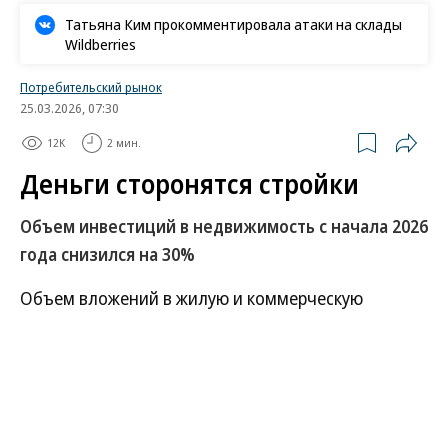
Татьяна Ким прокомментировала атаки на склады
Wildberries
Потребительский рынок
25.03.2026, 07:30
12K
2 мин.
Деньги сторонятся стройки
Объем инвестиций в недвижимость с начала 2026
года снизился на 30%
Объем вложений в жилую и коммерческую
недвижимость в России по итогам первого
квартала 2026 года составил 99 млрд руб.— это на
30% меньше, чем годом ранее. Ситуация вряд ли
изменится до конца 2026 года: объем инвестиций
в этом году может упасть еще почти на треть, до