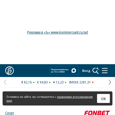
Реклама в «Ъ» www.kommersant.ru/ad
Коммерсантъ
Вход
$ 82,16
€ 94,83
¥ 12,23
IMOEX 2281,31
Предыдущая
С
страница
с
Оставаясь на сайте, вы соглашаетесь с
правилами использования
ОК
куки
Спорт