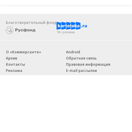
Благотворительный фонд
18+ реклама
О «Коммерсанте»
Android
Архив
Обратная связь
Контакты
Правовая информация
Реклама
E-mail рассылки
Вакансии
18+
© АО «Коммерсантъ». 127006, Москва, Оружейный переулок д. 41,
тел. +7 (495) 797-69-70.
Сетевое издание «Коммерсантъ» (доменное имя сайта:
kommersant.ru) зарегистрировано Федеральной службой