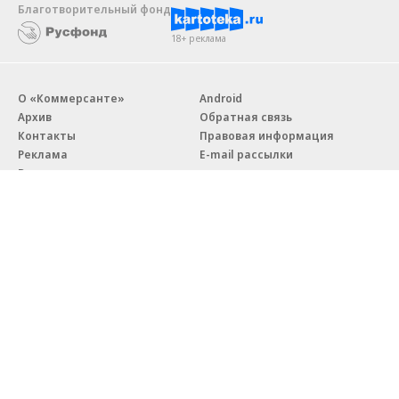
Благотворительный фонд
18+ реклама
О «Коммерсанте»
Android
Архив
Обратная связь
Контакты
Правовая информация
Реклама
E-mail рассылки
Вакансии
18+
© АО «Коммерсантъ». 127006, Москва, Оружейный переулок д. 41,
тел. +7 (495) 797-69-70.
Сетевое издание «Коммерсантъ» (доменное имя сайта:
kommersant.ru) зарегистрировано Федеральной службой
по надзору в сфере связи, информационных технологий и массовых
коммуникаций (Роскомнадзор), регистрационный номер и дата
принятия решения о регистрации: серия
Эл № ФС77-76922
от 11 октября 2019 г.