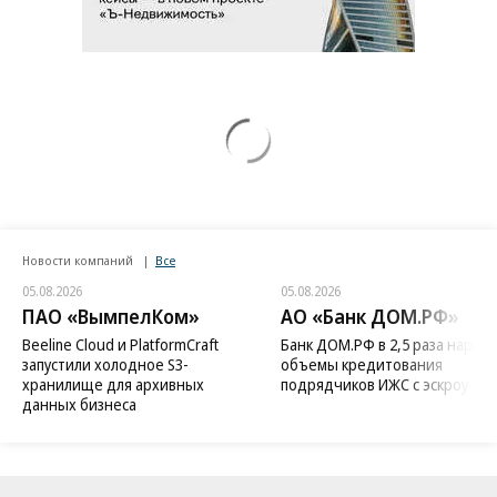
Новости компаний
Все
05.08.2026
05.08.2026
ПАО «ВымпелКом»
АО «Банк ДОМ.РФ»
Beeline Cloud и PlatformCraft
Банк ДОМ.РФ в 2,5 раза нараст
запустили холодное S3-
объемы кредитования
хранилище для архивных
подрядчиков ИЖС с эскроу
данных бизнеса