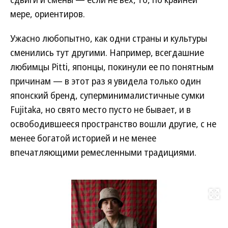
мере, ориентиров.
Ужасно любопытно, как одни страны и культуры
сменились тут другими. Например, всегдашние
любимцы Pitti, японцы, покинули ее по понятным
причинам — в этот раз я увидела только один
японский бренд, суперминималистичные сумки
Fujitaka, но свято место пусто не бывает, и в
освободившееся пространство вошли другие, с не
менее богатой историей и не менее
впечатляющими ремесленными традициями.
Развернуть на