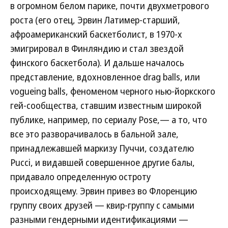
в огромном белом парике, почти двухметрового
роста (его отец, Эрвин Латимер-старший,
афроамериканский баскетболист, в 1970-х
эмигрировал в Финляндию и стал звездой
финского баскетбола). И дальше началось
представление, вдохновленное drag balls, или
vogueing balls, феноменом черного нью-йоркского
гей-сообщества, ставшим известным широкой
публике, например, по сериалу Pose,— а то, что
все это разворачивалось в бальной зале,
принадлежавшей маркизу Пуччи, создателю
Pucci, и видавшей совершенное другие балы,
придавало определенную остроту
происходящему. Эрвин привез во Флоренцию
группу своих друзей — квир-группу с самыми
разными гендерными идентификациями —