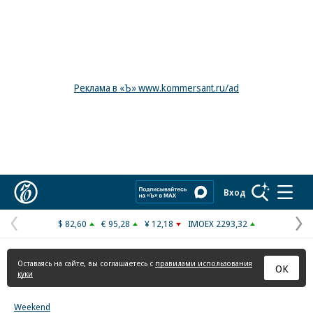
Реклама в «Ъ» www.kommersant.ru/ad
Коммерсантъ
Вход
$ 82,60
€ 95,28
¥ 12,18
IMOEX 2293,32
Предыдущая
С
страница
с
Оставаясь на сайте, вы соглашаетесь с
правилами использования
ОК
куки
Weekend