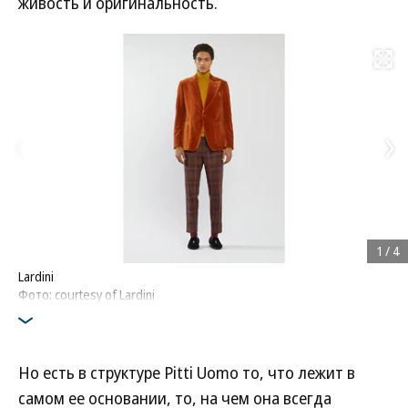
живость и оригинальность.
Развернуть на
1
/
4
Lardini
Фото: courtesy of Lardini
Но есть в структуре Pitti Uomo то, что лежит в
самом ее основании, то, на чем она всегда