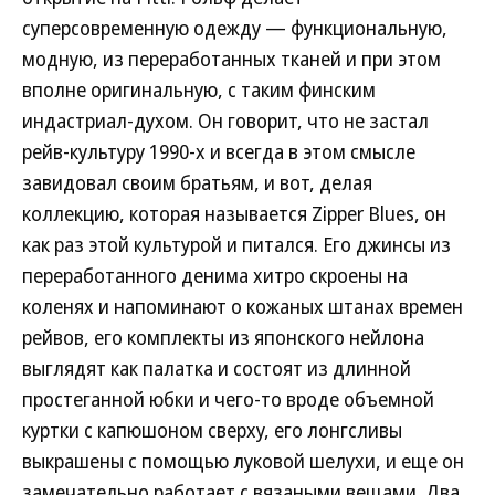
суперсовременную одежду — функциональную,
модную, из переработанных тканей и при этом
вполне оригинальную, с таким финским
индастриал-духом. Он говорит, что не застал
рейв-культуру 1990-х и всегда в этом смысле
завидовал своим братьям, и вот, делая
коллекцию, которая называется Zipper Blues, он
как раз этой культурой и питался. Его джинсы из
переработанного денима хитро скроены на
коленях и напоминают о кожаных штанах времен
рейвов, его комплекты из японского нейлона
выглядят как палатка и состоят из длинной
простеганной юбки и чего-то вроде объемной
куртки с капюшоном сверху, его лонгсливы
выкрашены с помощью луковой шелухи, и еще он
замечательно работает с вязаными вещами. Два