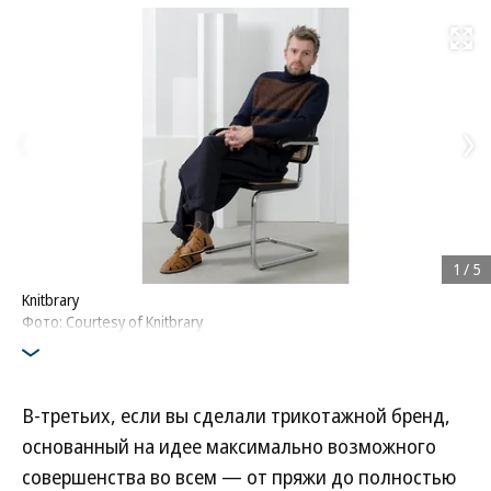
Развернуть на
1
/
5
Knitbrary
Фото: Courtesy of Knitbrary
В-третьих, если вы сделали трикотажной бренд,
основанный на идее максимально возможного
совершенства во всем — от пряжи до полностью