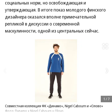
социальных норм, но освобождающая и
утверждающая. В итоге показ молодого финского
дизайнера оказался вполне примечательной
репликой в дискуссии о современной
маскулинности, одной из центральных сейчас.
Развернуть на
1
/
7
Совместная коллекция ФК «Динамо», Nigel Cabourn и «Олово»
Фото: Dynamo x Nigel Cabourn x Olovo