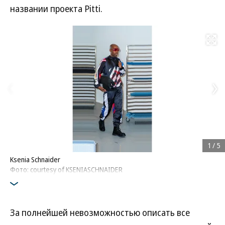
названии проекта Pitti.
Развернуть на
1
/
5
Ksenia Schnaider
Фото: courtesy of KSENIASCHNAIDER
За полнейшей невозможностью описать все