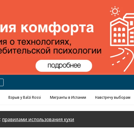
Реклама в «Ъ» www.kommersant.ru/ad
Взрыв у Balzi Rossi
Мигранты в Испании
Навстречу выборам
с
правилами использования куки