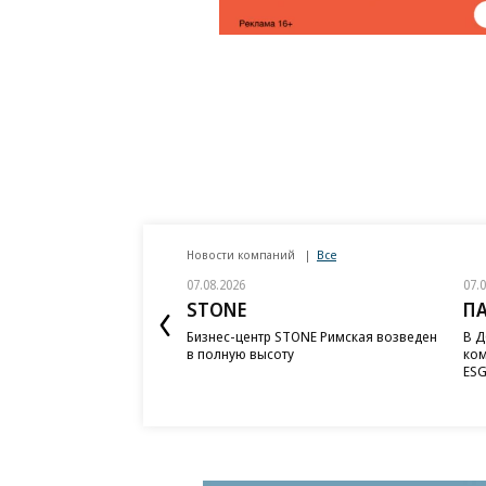
Новости компаний
Все
07.08.2026
07.
STONE
П
Бизнес-центр STONE Римская возведен
В Д
в полную высоту
ком
ESG