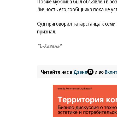
Позже мужчина был объявлен в роз
Личность его сообщника пока не ус
Суд приговорил татарстанца к семи
признал.
"Ъ-Казань"
Читайте нас в
Дзене
и во
Вкон