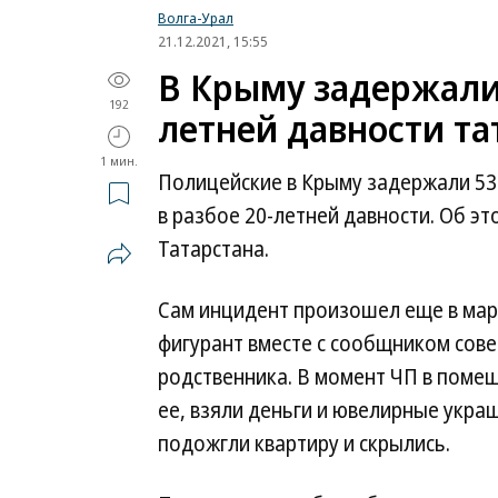
Волга-Урал
21.12.2021, 15:55
В Крыму задержали 
192
летней давности та
1 мин.
Полицейские в Крыму задержали 53
в разбое 20-летней давности. Об э
Татарстана.
Сам инцидент произошел еще в марте
фигурант вместе с сообщником сов
родственника. В момент ЧП в помещ
ее, взяли деньги и ювелирные украш
подожгли квартиру и скрылись.