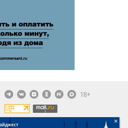
18+
дайджест
алы, новости компаний, материалы с пометкой