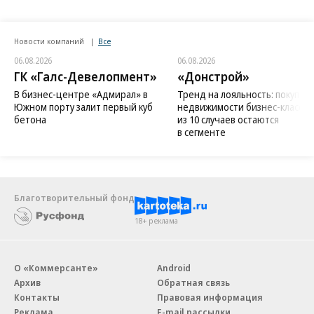
Новости компаний
Все
06.08.2026
06.08.2026
ГК «Галс-Девелопмент»
«Донстрой»
В бизнес-центре «Адмирал» в
Тренд на лояльность: покупат
Южном порту залит первый куб
недвижимости бизнес-класса в
бетона
из 10 случаев остаются
в сегменте
Благотворительный фонд
18+ реклама
О «Коммерсанте»
Android
Архив
Обратная связь
Контакты
Правовая информация
Реклама
E-mail рассылки