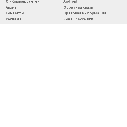
О «Коммерсанте»
Android
Архив
Обратная связь
Контакты
Правовая информация
Реклама
E-mail рассылки
Вакансии
18+
© АО «Коммерсантъ». 127006, Москва, Оружейный переулок д. 41,
тел. +7 (495) 797-69-70.
Сетевое издание «Коммерсантъ» (доменное имя сайта:
kommersant.ru) зарегистрировано Федеральной службой
по надзору в сфере связи, информационных технологий и массовых
коммуникаций (Роскомнадзор), регистрационный номер и дата
принятия решения о регистрации: серия
Эл № ФС77-76922
от 11 октября 2019 г.
Партнерские проекты/материалы, новости компаний, материалы
с пометкой «Промо» и «Официальное сообщение» опубликованы
на коммерческой основе.
На kommersant.ru применяются рекомендательные технологии.
Подробнее