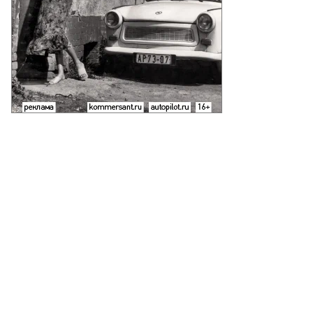
лкунов,
ммерсантъ