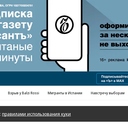
Реклама в «Ъ» www.kommersant.ru/ad
Взрыв у Balzi Rossi
Мигранты в Испании
Навстречу выборам
с
правилами использования куки