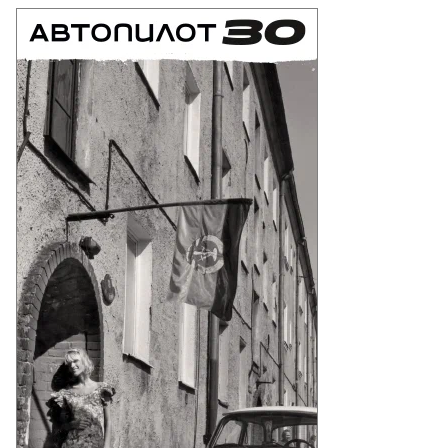
то:
еб