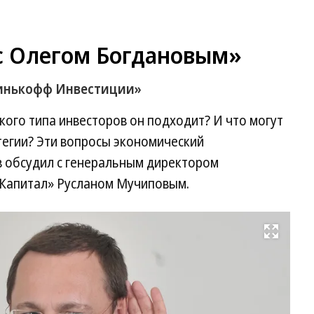
с Олегом Богдановым»
Тинькофф Инвестиции»
кого типа инвесторов он подходит? И что могут
тегии? Эти вопросы экономический
в обсудил с генеральным директором
Капитал» Русланом Мучиповым.
Развернуть на весь экран
Фо
Се
Ки
Ко