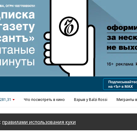
Реклама в «Ъ» www.kommersant.ru/ad
281,31
Что посмотреть в кино
Взрыв у Balzi Rossi
Мигранты в
с
правилами использования куки