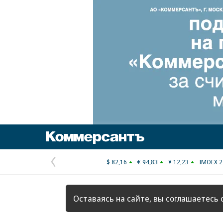
Коммерсантъ
$ 82,16
€ 94,83
¥ 12,23
IMOEX 2
Предыдущая
страница
Оставаясь на сайте, вы соглашаетесь 