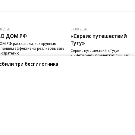
08.2026
07.08.2026
АО ДОМ.РФ
«Сервис путешествий
Туту»
ОМ.РФ рассказали, как крупным
паниям эффективно реализовывать
Сервис путешествий «Туту»
-стратегию
и «Нетмонет» поддержат лучших
сотрудников российских отелей
 сбили три беспилотника
санте»
Реклама
Обратная связь
Вакансии
Правовая информация
Android
E-mail рассылки
реулок д. 41,
тел. +7 (495) 797-69-70.
Партнерские проекты/матери