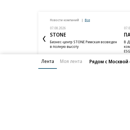
Новости компаний
Все
07.08.2026
07.
STONE
П
Бизнес-центр STONE Римская возведен
В Д
в полную высоту
ком
ESG
Лента
Моя лента
Рядом с Москвой
Благотворительный фонд
О «Коммер
Архив
Контакты
18+ реклама
© АО «Коммерсантъ». 127006, Москва, Оружейный пе