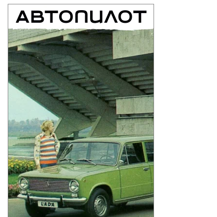
то:
ргей
селев,
ммерсантъ