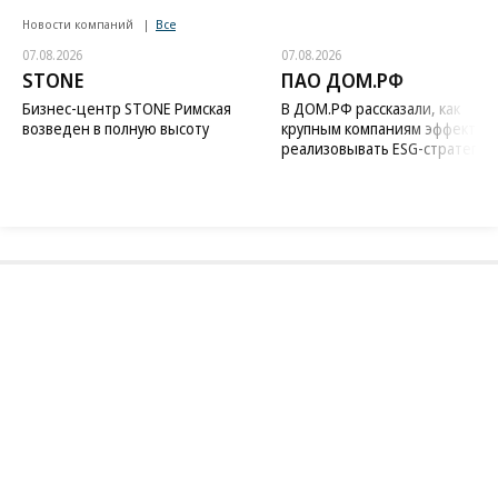
Новости компаний
Все
07.08.2026
07.08.2026
STONE
ПАО ДОМ.РФ
Бизнес-центр STONE Римская
В ДОМ.РФ рассказали, как
возведен в полную высоту
крупным компаниям эффектив
реализовывать ESG-стратегию
Благотворительный фонд
18+ реклама
О «Коммерсанте»
Android
Архив
Обратная связь
Контакты
Правовая информация
Реклама
E-mail рассылки
Вакансии