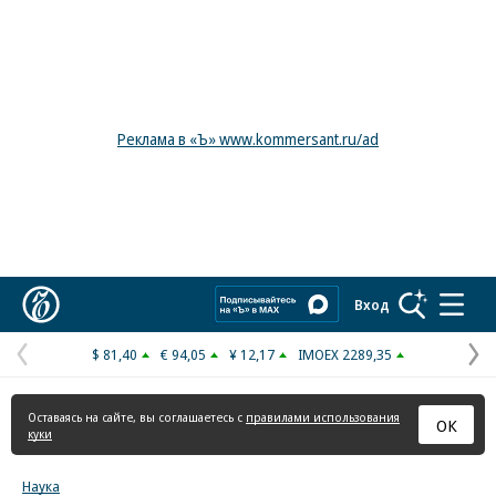
Реклама в «Ъ» www.kommersant.ru/ad
Коммерсантъ
Вход
$ 81,40
€ 94,05
¥ 12,17
IMOEX 2289,35
Предыдущая
С
страница
с
Оставаясь на сайте, вы соглашаетесь с
правилами использования
ОК
куки
Наука