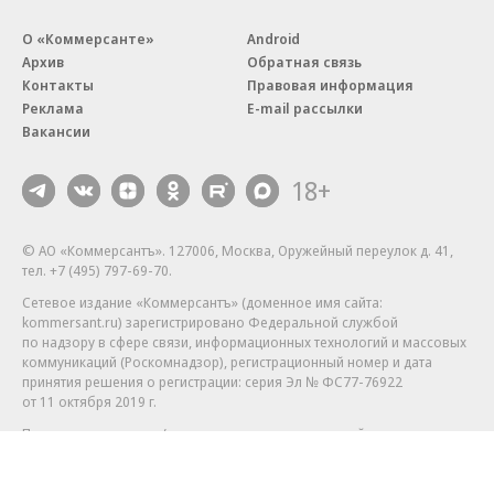
О «Коммерсанте»
Android
Архив
Обратная связь
Контакты
Правовая информация
Реклама
E-mail рассылки
Вакансии
18+
© АО «Коммерсантъ». 127006, Москва, Оружейный переулок д. 41,
тел. +7 (495) 797-69-70.
Сетевое издание «Коммерсантъ» (доменное имя сайта:
kommersant.ru) зарегистрировано Федеральной службой
по надзору в сфере связи, информационных технологий и массовых
коммуникаций (Роскомнадзор), регистрационный номер и дата
принятия решения о регистрации: серия
Эл № ФС77-76922
от 11 октября 2019 г.
Партнерские проекты/материалы, новости компаний, материалы
с пометкой «Промо» и «Официальное сообщение» опубликованы
на коммерческой основе.