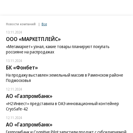
Новости компаний
Все
13.11.2024
ООО «МАРКЕТПЛЕЙС»
«Мегамаркет» узнал, какие товары планируют покупать
россияне на распродажах
13.11.2024
БК «Фонбет»
На продажу выставлен земельный массив в Раменском районе
Подмосковья
12.11.2024
АО «Газпромбанк»
«H2 Инвест» представила в ОАЭ инновационный контейнер
CryoSafe-42
12.11.2024
АО «Газпромбанк»
Газпромбанк и Cognitive Pilot запустили продукт с субсидируемой