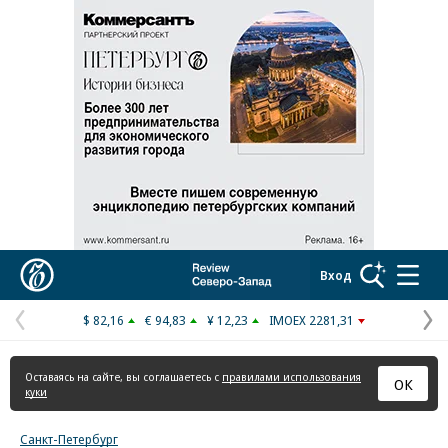
Коммерсантъ
Вход
$ 82,16
€ 94,83
¥ 12,23
IMOEX 2281,31
Предыдущая
С
страница
с
Оставаясь на сайте, вы соглашаетесь с
правилами использования
ОК
куки
Санкт-Петербург