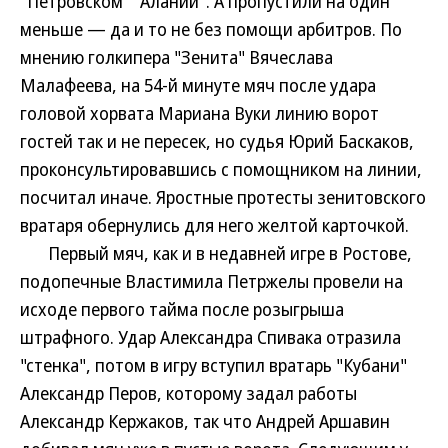
"Петровском" "Алании". А пропустили на один
меньше — да и то не без помощи арбитров. По
мнению голкипера "Зенита" Вячеслава
Малафеева, на 54-й минуте мяч после удара
головой хорвата Мариана Вуки линию ворот
гостей так и не пересек, но судья Юрий Баскаков,
проконсультировавшись с помощником на линии,
посчитал иначе. Яростные протесты зенитовского
вратаря обернулись для него желтой карточкой.
Первый мяч, как и в недавней игре в Ростове,
подопечные Властимила Петржелы провели на
исходе первого тайма после розыгрыша
штрафного. Удар Александра Спивака отразила
"стенка", потом в игру вступил вратарь "Кубани"
Александр Перов, которому задал работы
Александр Кержаков, так что Андрей Аршавин