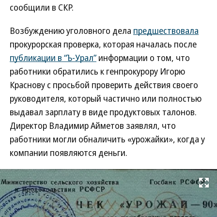
сообщили в СКР.
Возбуждению уголовного дела
предшествовала
прокурорская проверка, которая началась после
публикации в “Ъ-Урал”
информации о том, что
работники обратились к генпрокурору Игорю
Краснову с просьбой проверить действия своего
руководителя, который частично или полностью
выдавал зарплату в виде продуктовых талонов.
Директор Владимир Айметов заявлял, что
работники могли обналичить «урожайки», когда у
компании появляются деньги.
Развернуть на