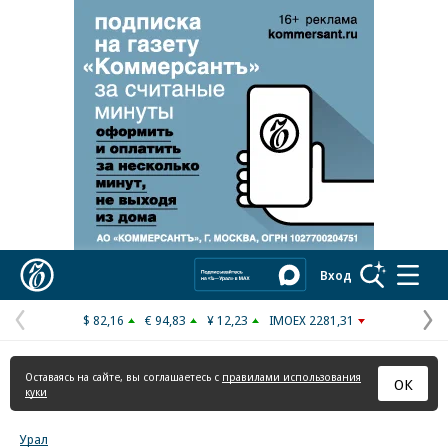
Реклама в «Ъ» www.kommersant.ru/ad
Коммерсантъ
Вход
$ 82,16
€ 94,83
¥ 12,23
IMOEX 2281,31
Предыдущая
С
страница
с
Оставаясь на сайте, вы соглашаетесь с
правилами использования
ОК
куки
Урал