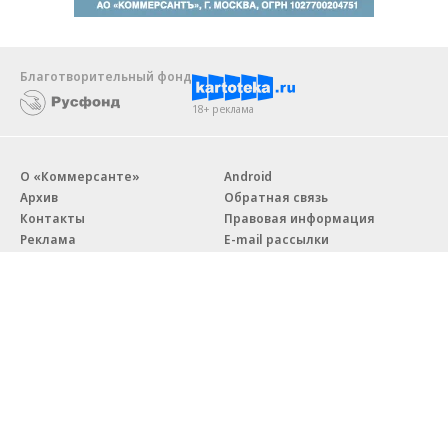
Благотворительный фонд
18+ реклама
О «Коммерсанте»
Android
Архив
Обратная связь
Контакты
Правовая информация
Реклама
E-mail рассылки
Вакансии
18+
© АО «Коммерсантъ». 127006, Москва, Оружейный переулок д. 41,
тел. +7 (495) 797-69-70.
Сетевое издание «Коммерсантъ» (доменное имя сайта:
kommersant.ru) зарегистрировано Федеральной службой