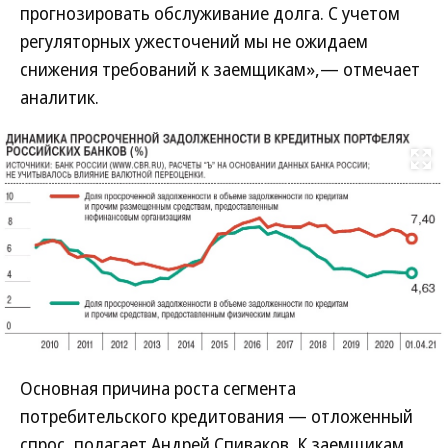
прогнозировать обслуживание долга. С учетом
регуляторных ужесточений мы не ожидаем
снижения требований к заемщикам»,— отмечает
аналитик.
Развернуть на
Основная причина роста сегмента
потребительского кредитования — отложенный
спрос, полагает Андрей Спиваков. К заемщикам