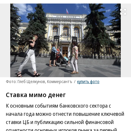
Развернуть на
Фото: Глеб Щелкунов, Коммерсантъ
/
купить фото
Ставка мимо денег
К основным событиям банковского сектора с
начала года можно отнести повышение ключевой
ставки ЦБ и публикацию сильной финансовой
отчетности основных игроков рынка за первый