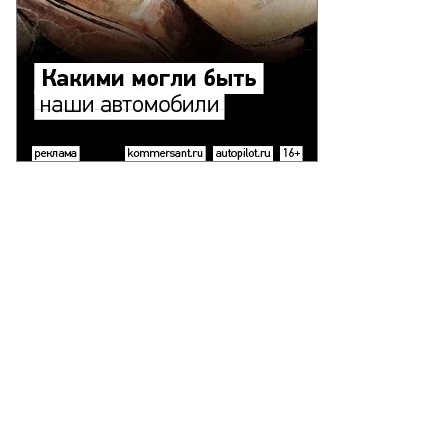
то:
ександр
ридонов,
ммерсантъ
пить
ото