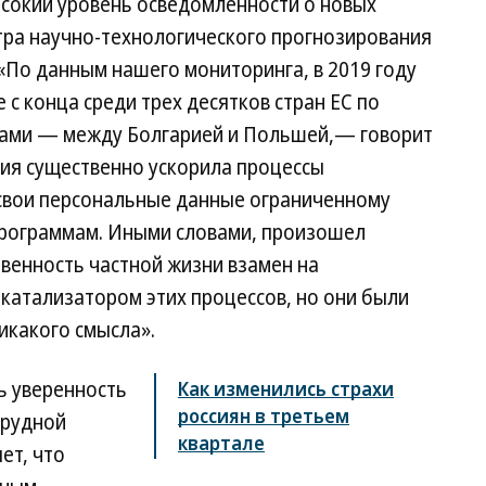
ысокий уровень осведомленности о новых
тра научно-технологического прогнозирования
По данным нашего мониторинга, в 2019 году
 с конца среди трех десятков стран ЕС по
ами — между Болгарией и Польшей,— говорит
ия существенно ускорила процессы
свои персональные данные ограниченному
 программам. Иными словами, произошел
венность частной жизни взамен на
катализатором этих процессов, но они были
икакого смысла».
ь уверенность
Как изменились страхи
россиян в третьем
трудной
квартале
ет, что