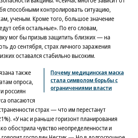
езопасности вакцины: «Сейчас многое зависит от
себя способными контролировать ситуацию,
кам, ученым. Кроме того, большое значение
едут себя остальные». По его словам,
вку мог бы призыв защитить близких — на
оть до сентября, страх личного заражения
близких оставался стабильно высоким.
язана также
Почему медицинская маска
стала символом борьбы с
атам опроса,
ограничениями власти
и россиян
уса опасаются
страненности страх — что им перестанут
21%). «У нас и раньше горизонт планирования
ько обострила чувство неопределенности и
 говорит господин Нестик.— Но в долгосрочное