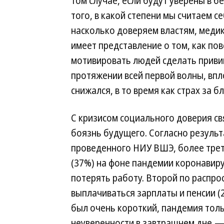
том случае, если будут уверены в б
того, в какой степени мы считаем 
насколько доверяем властям, меди
имеет представление о том, как пов
мотивировать людей сделать приви
протяжении всей первой волны, впл
снижался, в то время как страх за 
С кризисом социального доверия св
боязнь будущего. Согласно результ
проведенного НИУ ВШЭ, более трет
(37%) на фоне пандемии коронавир
потерять работу. Второй по распро
выплачиваться зарплаты и пенсии (
был очень короткий, пандемия тол
неуверенности в завтрашнем дне,—