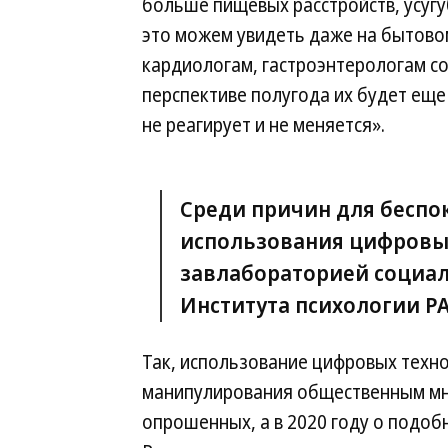
больше пищевых расстройств, усугуб
это можем увидеть даже на бытово
кардиологам, гастроэнтерологам со
перспективе полугода их будет ещ
не реагирует и не меняется».
Среди причин для беспок
использования цифровых
завлабораторией социал
Института психологии Р
Так, использование цифровых техно
манипулирования общественным мн
опрошенных, а в 2020 году о подоб