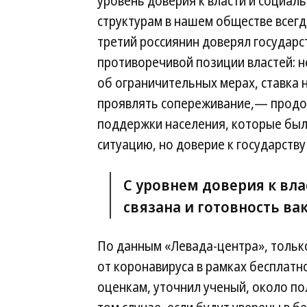
уровень доверия к власти и социал
структурам в нашем обществе всегд
третий россиянин доверял государст
противоречивой позиции властей: 
об ограничительных мерах, ставка н
проявлять сопереживание,— продол
поддержки населения, которые был
ситуацию, но доверие к государству
С уровнем доверия к вла
связана и готовность ва
По данным «Левада-центра», только
от коронавируса в рамках бесплатн
оценкам, уточнил ученый, около по