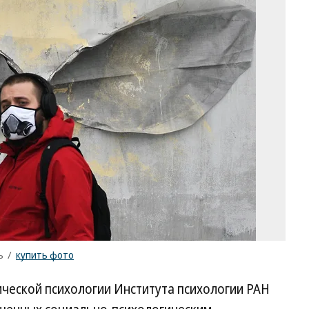
Фо
Ал
Ми
Ко
/
ку
ф
ъ
/
купить фото
ческой психологии Института психологии РАН