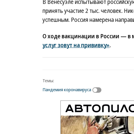
В Венесуэле испытывают российскую
принять участие 2 тыс. человек. Н
успешным. Россия намерена направит
О ходе вакцинации в России — в 
услуг зовут на прививку»
.
Темы:
Пандемия коронавируса