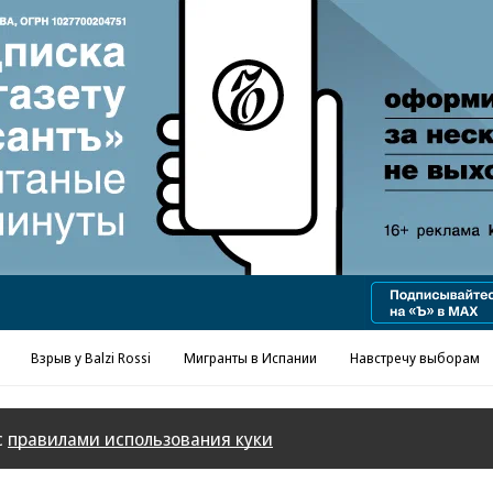
Реклама в «Ъ» www.kommersant.ru/ad
Взрыв у Balzi Rossi
Мигранты в Испании
Навстречу выборам
с
правилами использования куки