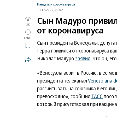
Пандемия коронавируса
13.12.2020, 00:02
Сын Мадуро привил
3K
от коронавируса
1 мин.
Сын президента Венесуэлы, депута
Герра привился от коронавируса вак
Николас Мадуро
заявил
, что он, е
«Венесуэла верит в Россию, в ее ме
президента телеканал
Venezolana de
рассчитывать на союзника в его лиц
превосходно», сообщил
ТАСС
посол
который присутствовал при вакцина