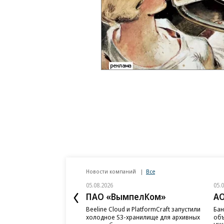
Новости компаний
Все
05.08.2026
05.
ПАО «ВымпелКом»
АО
Beeline Cloud и PlatformCraft запустили
Бан
холодное S3-хранилище для архивных
объ