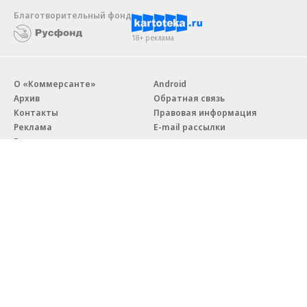
Благотворительный фонд
18+ реклама
О «Коммерсанте»
Android
Архив
Обратная связь
Контакты
Правовая информация
Реклама
E-mail рассылки
Вакансии
18+
© АО «Коммерсантъ». 127006, Москва, Оружейный переулок д. 41,
тел. +7 (495) 797-69-70.
Сетевое издание «Коммерсантъ» (доменное имя сайта:
kommersant.ru) зарегистрировано Федеральной службой
по надзору в сфере связи, информационных технологий и массовых
коммуникаций (Роскомнадзор), регистрационный номер и дата
принятия решения о регистрации: серия
Эл № ФС77-76922