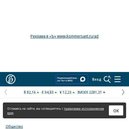
Реклама в «Ъ» www.kommersant.ru/ad
Коммерсантъ
Вход
$ 82,16
€ 94,83
¥ 12,23
IMOEX 2281,31
Предыдущая
С
страница
с
Оставаясь на сайте, вы соглашаетесь с
правилами использования
ОК
куки
Общество