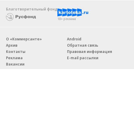
Благотворительный фонд
18+ реклама
О «Коммерсанте»
Android
Архив
Обратная связь
Контакты
Правовая информация
Реклама
E-mail рассылки
Вакансии
18+
© АО «Коммерсантъ». 127006, Москва, Оружейный переулок д. 41,
тел. +7 (495) 797-69-70.
Сетевое издание «Коммерсантъ» (доменное имя сайта:
kommersant.ru) зарегистрировано Федеральной службой
по надзору в сфере связи, информационных технологий и массовых
коммуникаций (Роскомнадзор), регистрационный номер и дата
принятия решения о регистрации: серия
Эл № ФС77-76922