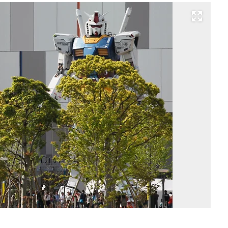
Развернуть на весь экран
Фо
Ki
Ky
Ho
/
Re