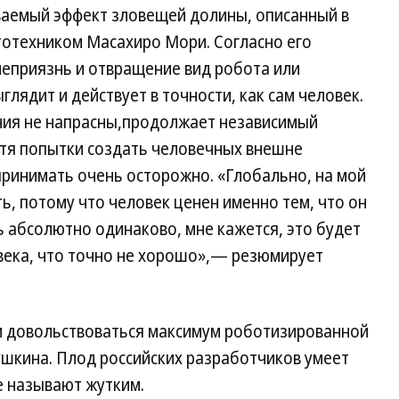
ываемый эффект зловещей долины, описанный в
отехником Масахиро Мори. Согласно его
 неприязнь и отвращение вид робота или
глядит и действует в точности, как сам человек.
ия не напрасны,продолжает независимый
отя попытки создать человечных внешне
принимать очень осторожно. «Глобально, на мой
ть, потому что человек ценен именно тем, что он
ь абсолютно одинаково, мне кажется, это будет
века, что точно не хорошо»,— резюмирует
ям довольствоваться максимум роботизированной
ушкина. Плод российских разработчиков умеет
се называют жутким.