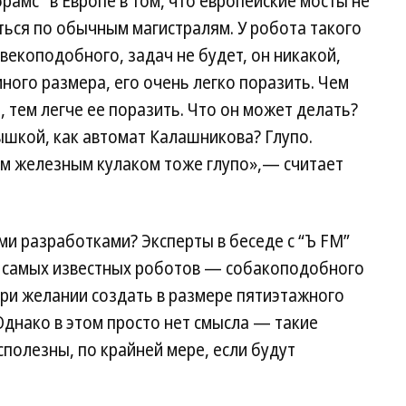
рамс" в Европе в том, что европейские мосты не
аться по обычным магистралям. У робота такого
векоподобного, задач не будет, он никакой,
много размера, его очень легко поразить. Чем
 тем легче ее поразить. Что он может делать?
ышкой, как автомат Калашникова? Глупо.
им железным кулаком тоже глупо»,— считает
ми разработками? Эксперты в беседе с “Ъ FM”
из самых известных роботов — собакоподобного
ри желании создать в размере пятиэтажного
Однако в этом просто нет смысла — такие
полезны, по крайней мере, если будут