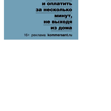
то:
m
ung-
on
uters