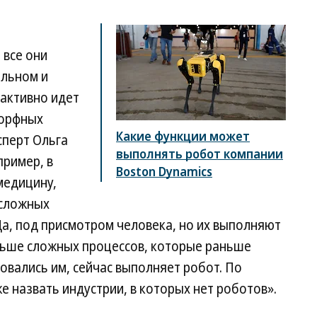
 все они
ельном и
 активно идет
морфных
Какие функции может
сперт Ольга
выполнять робот компании
пример, в
Boston Dynamics
медицину,
 сложных
а, под присмотром человека, но их выполняют
льше сложных процессов, которые раньше
вались им, сейчас выполняет робот. По
е назвать индустрии, в которых нет роботов».