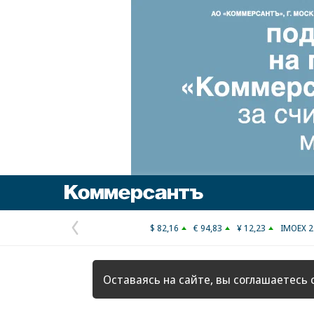
Коммерсантъ
$ 82,16
€ 94,83
¥ 12,23
IMOEX 2
Предыдущая
страница
Оставаясь на сайте, вы соглашаетесь 