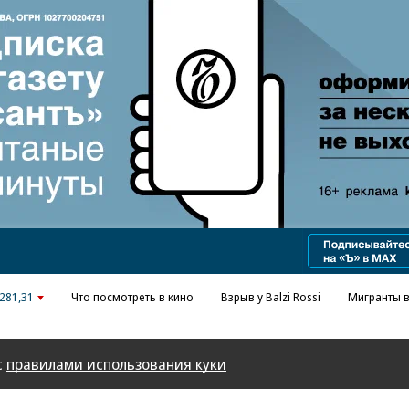
Реклама в «Ъ» www.kommersant.ru/ad
281,31
Что посмотреть в кино
Взрыв у Balzi Rossi
Мигранты в
с
правилами использования куки