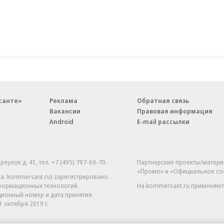
санте»
Реклама
Обратная связь
Вакансии
Правовая информация
Android
E-mail рассылки
реулок д. 41,
тел. +7 (495) 797-69-70.
Партнерские проекты/матери
«Промо» и «Официальное со
а: kommersant.ru) зарегистрировано
нформационных технологий
На kommersant.ru применяют
ционный номер и дата принятия
1 октября 2019 г.