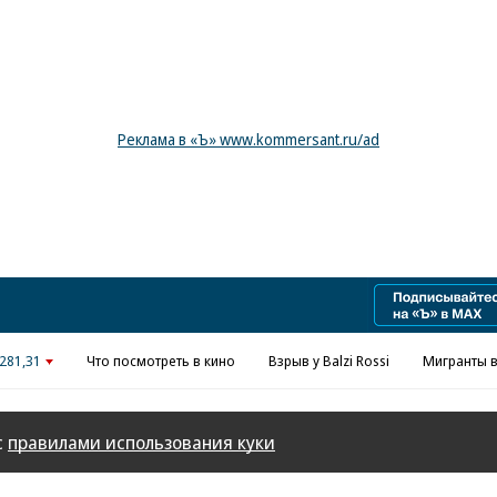
Реклама в «Ъ» www.kommersant.ru/ad
281,31
Что посмотреть в кино
Взрыв у Balzi Rossi
Мигранты в
с
правилами использования куки