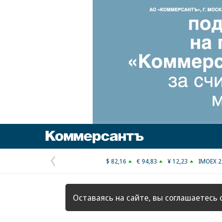
Коммерсантъ
$ 82,16
€ 94,83
¥ 12,23
IMOEX 2
Предыдущая
страница
Оставаясь на сайте, вы соглашаетесь 