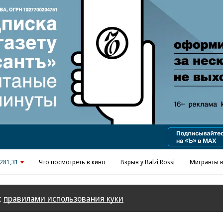
Реклама в «Ъ» www.kommersant.ru/ad
281,31
Что посмотреть в кино
Взрыв у Balzi Rossi
Мигранты в
с
правилами использования куки