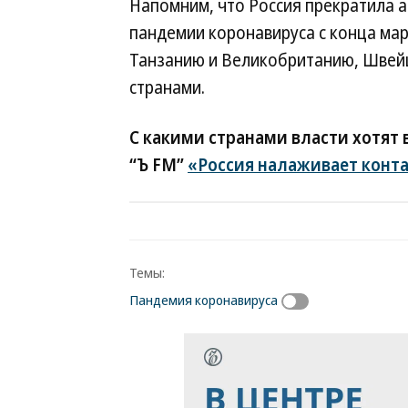
Напомним, что Россия прекратила 
пандемии коронавируса с конца мар
Танзанию и Великобританию, Швейц
странами.
С какими странами власти хотят
“Ъ FM”
«Россия налаживает конт
Темы:
Пандемия коронавируса