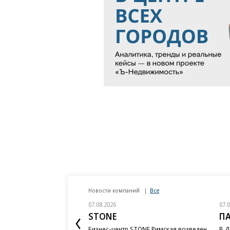
Новости компаний
Все
07.08.2026
07.
STONE
П
Бизнес-центр STONE Римская возведен
В Д