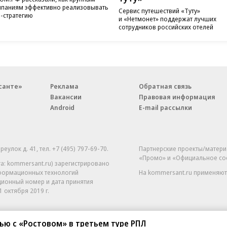
паниям эффективно реализовывать
Сервис путешествий «Туту»
-стратегию
и «Нетмонет» поддержат лучших
сотрудников российских отелей
санте»
Реклама
Обратная связь
Вакансии
Правовая информация
Android
E-mail рассылки
реулок д. 41,
тел. +7 (495) 797-69-70.
Партнерские проекты/матери
«Промо» и «Официальное со
а: kommersant.ru) зарегистрировано
нформационных технологий
На kommersant.ru применяют
ционный номер и дата принятия
1 октября 2019 г.
ью с «Ростовом» в третьем туре РПЛ