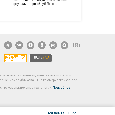
порту залит первый куб бетона
недвижимости бизнес-клас
на 700 млн юаней
крупнейшими дата-центр
холодное S3-хранилище 
объемы кредитования п
«Туту» поддержит благо
случаев остаются в сегме
данных бизнеса
ИЖС с эскроу
фонд «Линия Жизни»
18+
алы, новости компаний, материалы с пометкой
общение» опубликованы на коммерческой основе.
ся рекомендательные технологии.
Подробнее
Вся лента
Еще