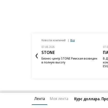
Новости компаний
Все
07.08.2026
07.
STONE
П
Бизнес-центр STONE Римская возведен
В Д
в полную высоту
ком
ESG
Лента
Моя лента
Курс доллара. Про
Благотворительный фонд
О «Коммер
Архив