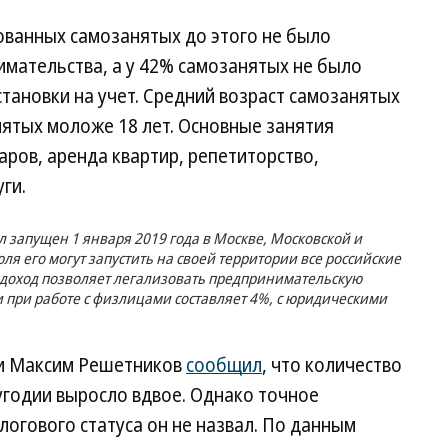
ованных самозанятых до этого не было
мательства, а у 42% самозанятых не было
тановки на учет. Средний возраст самозанятых
анятых моложе 18 лет. Основные занятия
аров, аренда квартир, репетиторство,
ги.
запущен 1 января 2019 года в Москве, Московской и
юля его могут запустить на своей территории все российские
доход позволяет легализовать предпринимательскую
и при работе с физлицами составляет 4%, с юридическими
ки Максим Решетников
сообщил
, что количество
угодии выросло вдвое. Однако точное
логового статуса он не назвал. По данным