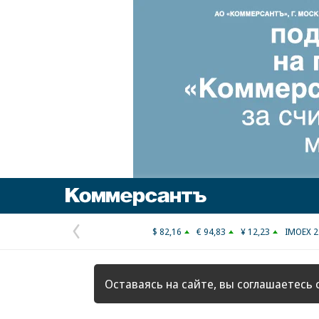
Коммерсантъ
$ 82,16
€ 94,83
¥ 12,23
IMOEX 2
Предыдущая
страница
Оставаясь на сайте, вы соглашаетесь 