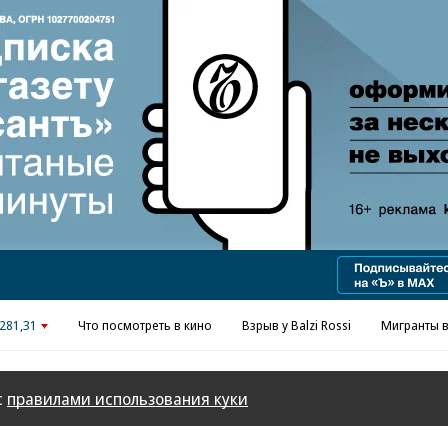
Реклама в «Ъ» www.kommersant.ru/ad
281,31
Что посмотреть в кино
Взрыв у Balzi Rossi
Мигранты в
с
правилами использования куки