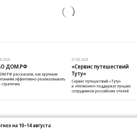
08.2026
07.08.2026
АО ДОМ.РФ
«Сервис путешествий
Туту»
ОМ.РФ рассказали, как крупным
паниям эффективно реализовывать
Сервис путешествий «Туту»
-стратегию
и «Нетмонет» поддержат лучших
сотрудников российских отелей
гноз на 10–14 августа
санте»
Реклама
Обратная связь
Вакансии
Правовая информация