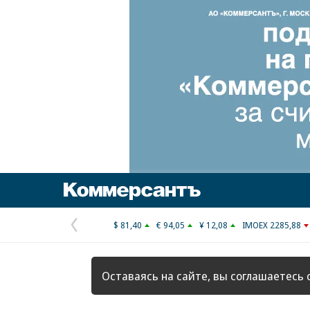
Коммерсантъ
$ 81,40
€ 94,05
¥ 12,08
IMOEX 2285,88
Предыдущая
страница
Оставаясь на сайте, вы соглашаетесь 