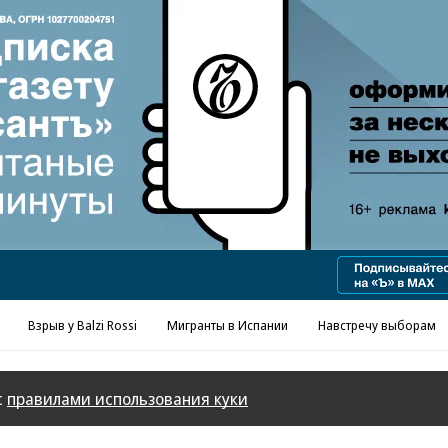
Реклама в «Ъ» www.kommersant.ru/ad
Взрыв у Balzi Rossi
Мигранты в Испании
Навстречу выборам
с
правилами использования куки