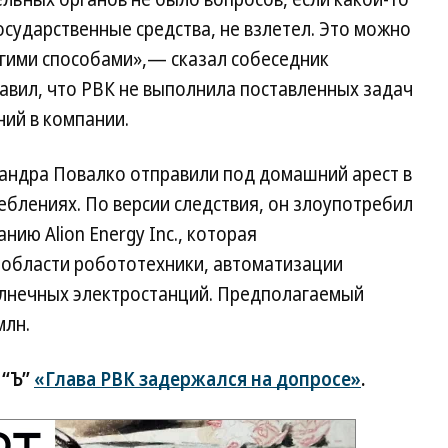
осударственные средства, не взлетел. Это можно
ругими способами»,— сказал собеседник
бавил, что РВК не выполнила поставленных задач
ий в компании.
андра Повалко отправили под домашний арест в
еблениях. По версии следствия, он злоупотребил
ию Alion Energy Inc., которая
 области робототехники, автоматизации
олнечных электростанций. Предполагаемый
млн.
 “Ъ”
«Глава РВК задержался на допросе»
.