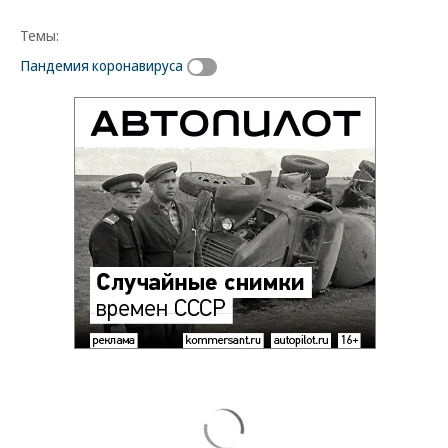
Темы:
Пандемия коронавируса
Новости партнеров
ВСУ точно получат десятки тысяч новых
солдат
Путин озвучил итоговый план СВО
Зеленский неожиданно высказался о
возвращении Крыма
Заставим раскаяться: союзник России
дал грозное обещание