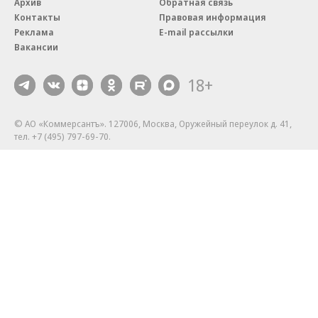
реализовывать ESG-стратегию
Благотворительный фонд
18+ реклама
О «Коммерсанте»
Android
Архив
Обратная связь
Контакты
Правовая информация
Реклама
E-mail рассылки
Вакансии
18+
© АО «Коммерсантъ». 127006, Москва, Оружейный переулок д. 41,
тел. +7 (495) 797-69-70.