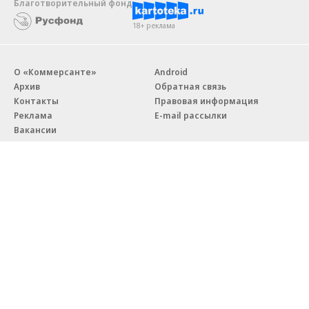
Благотворительный фонд
18+ реклама
О «Коммерсанте»
Android
Архив
Обратная связь
Контакты
Правовая информация
Реклама
E-mail рассылки
Вакансии
18+
© АО «Коммерсантъ». 127006, Москва, Оружейный переулок д. 41,
тел. +7 (495) 797-69-70.
Сетевое издание «Коммерсантъ» (доменное имя сайта:
kommersant.ru) зарегистрировано Федеральной службой
по надзору в сфере связи, информационных технологий и массовых
коммуникаций (Роскомнадзор), регистрационный номер и дата
принятия решения о регистрации: серия
Эл № ФС77-76922
от 11 октября 2019 г.