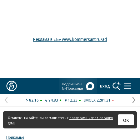
Реклама в «Ъ» www.kommersant.ru/ad
Коммерсантъ
Вход
$ 82,16
€ 94,83
¥ 12,23
IMOEX 2281,31
Предыдущая
С
страница
с
Оставаясь на сайте, вы соглашаетесь с
правилами использования
ОК
куки
Прикамье