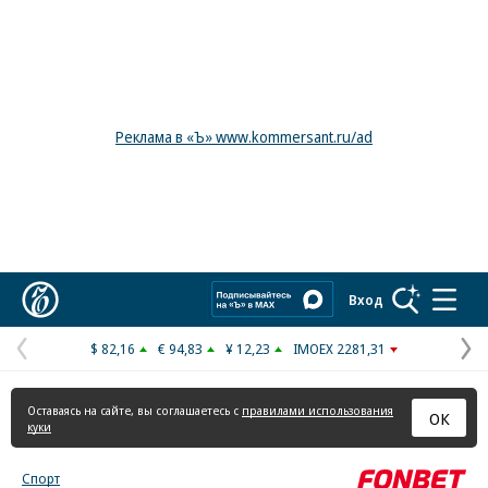
Реклама в «Ъ» www.kommersant.ru/ad
Коммерсантъ
Вход
$ 82,16
€ 94,83
¥ 12,23
IMOEX 2281,31
Предыдущая
С
страница
с
Оставаясь на сайте, вы соглашаетесь с
правилами использования
ОК
куки
Спорт