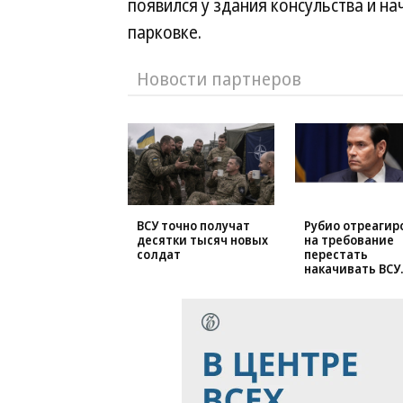
появился у здания консульства и н
парковке.
Новости партнеров
ВСУ точно получат
Рубио отреагир
десятки тысяч новых
на требование
солдат
перестать
накачивать ВСУ
оружием