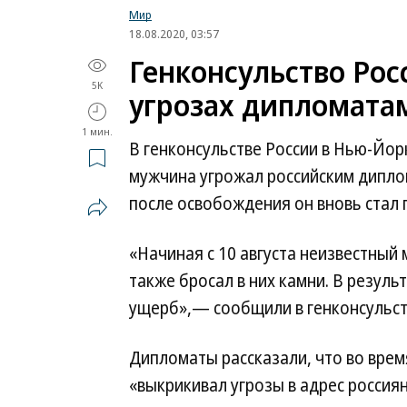
Мир
18.08.2020, 03:57
Генконсульство Ро
5K
угрозах дипломата
1 мин.
В генконсульстве России в Нью-Йорк
мужчина угрожал российским диплом
после освобождения он вновь стал 
«Начиная с 10 августа неизвестный
также бросал в них камни. В резуль
ущерб»,— сообщили в генконсульст
Дипломаты рассказали, что во вре
«выкрикивал угрозы в адрес россия