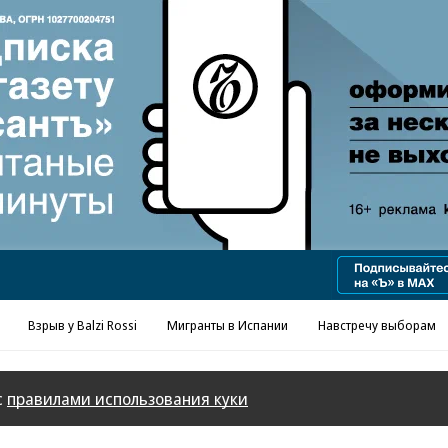
Реклама в «Ъ» www.kommersant.ru/ad
Взрыв у Balzi Rossi
Мигранты в Испании
Навстречу выборам
с
правилами использования куки