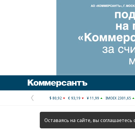
Коммерсантъ
$ 80,92
€ 93,19
¥ 11,99
IMOEX 2301,65
Предыдущая
страница
Оставаясь на сайте, вы соглашаетесь 