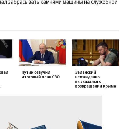
ачал забрасывать камнями машины на служебной
овал
Путин озвучил
Зеленский
итоговый план СВО
неожиданно
высказался о
возвращении Крыма