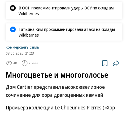
В ООН прокомментировали удары ВСУ по складам
Wildberries
Татьяна Ким прокомментировала атаки на склады
Wildberries
Коммерсантъ Стиль
08.06.2026, 21:23
4K
2 мин.
Многоцветье и многоголосье
Дом Cartier представил высокоювелирное
сочинение для хора драгоценных камней
Премьера коллекции Le Choeur des Pierres («Хор
камней») состоялась в Сен-Тропе на Французской
Ривьере, куда съехались любимые клиенты