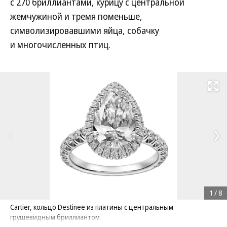
с 270 бриллиантами, курицу с центральной
жемчужиной и тремя поменьше,
символизировавшими яйца, собачку
и многочисленных птиц.
Развернуть на
1
/
8
Cartier, кольцо Destinee из платины с центральным
грушевидным бриллиантом